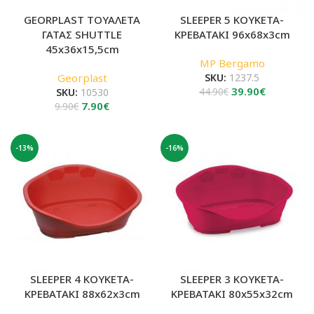
GEORPLAST ΤΟΥΑΛΕΤΑ
SLEEPER 5 ΚΟΥΚΕΤΑ-
ΓΑΤΑΣ SHUTTLE
ΚΡΕΒΑΤΑΚΙ 96x68x3cm
45x36x15,5cm
MP Bergamo
Georplast
SKU:
1237.5
Original
Η
39.90
€
SKU:
10530
44.90
€
Original
Η
price
τρέχουσα
7.90
€
9.90
€
price
τρέχουσα
was:
τιμή
was:
τιμή
44.90€.
είναι:
9.90€.
είναι:
39.90€.
-13%
-16%
7.90€.
SLEEPER 4 ΚΟΥΚΕΤΑ-
SLEEPER 3 ΚΟΥΚΕΤΑ-
ΚΡΕΒΑΤΑΚΙ 88x62x3cm
ΚΡΕΒΑΤΑΚΙ 80x55x32cm