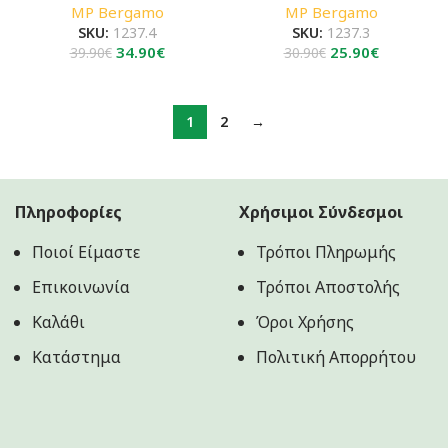
MP Bergamo
MP Bergamo
SKU:
1237.4
SKU:
1237.3
Original
Η
Original
Η
34.90
€
25.90
€
39.90
€
30.90
€
price
τρέχουσα
price
τρέχουσα
was:
τιμή
was:
τιμή
39.90€.
είναι:
30.90€.
είναι:
1
2
→
34.90€.
25.90€.
Πληροφορίες
Χρήσιμοι Σύνδεσμοι
Ποιοί Είμαστε
Τρόποι Πληρωμής
Επικοινωνία
Τρόποι Αποστολής
Καλάθι
Όροι Χρήσης
Κατάστημα
Πολιτική Aπορρήτου