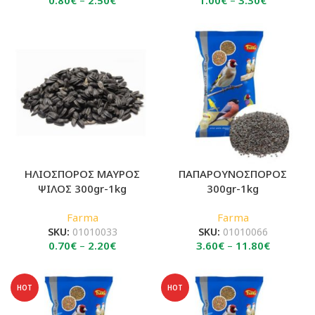
0.80
€
–
2.50
€
1.00
€
–
3.30
€
range:
range:
0.80€
1.00€
through
through
2.50€
3.30€
ΗΛΙΟΣΠΟΡΟΣ ΜΑΥΡΟΣ
ΠΑΠΑΡΟΥΝΟΣΠΟΡΟΣ
ΨΙΛΟΣ 300gr-1kg
300gr-1kg
Farma
Farma
SKU:
01010033
SKU:
01010066
Price
Price
0.70
€
–
2.20
€
3.60
€
–
11.80
€
range:
range:
0.70€
3.60€
through
through
HOT
HOT
2.20€
11.80€