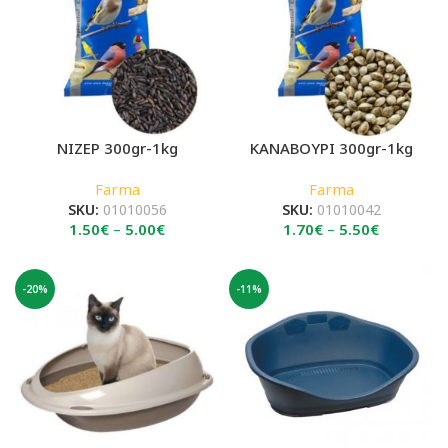
ΝΙΖΕΡ 300gr-1kg
ΚΑΝΑΒΟΥΡΙ 300gr-1kg
Farma
Farma
SKU:
01010056
SKU:
01010042
Price
Price
1.50
€
–
5.00
€
1.70
€
–
5.50
€
range:
range:
1.50€
1.70€
through
through
-20%
-11%
5.00€
5.50€