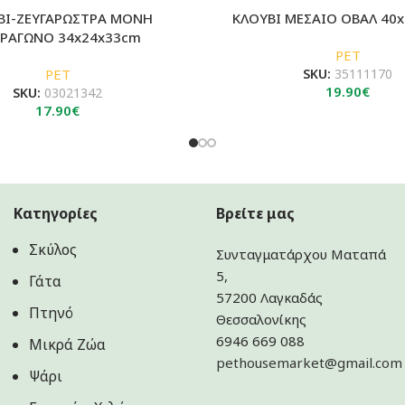
ΒΙ-ΖΕΥΓΑΡΩΣΤΡΑ ΜΟΝΗ
ΚΛΟΥΒΙ ΜΕΣΑΙΟ ΟΒΑΛ 40
ΡΑΓΩΝΟ 34x24x33cm
PET
PET
SKU:
35111170
19.90
€
SKU:
03021342
17.90
€
Κατηγορίες
Βρείτε μας
Σκύλος
Συνταγματάρχου Ματαπά
5,
Γάτα
57200 Λαγκαδάς
Πτηνό
Θεσσαλονίκης
6946 669 088
Μικρά Ζώα
pethousemarket@gmail.com
Ψάρι