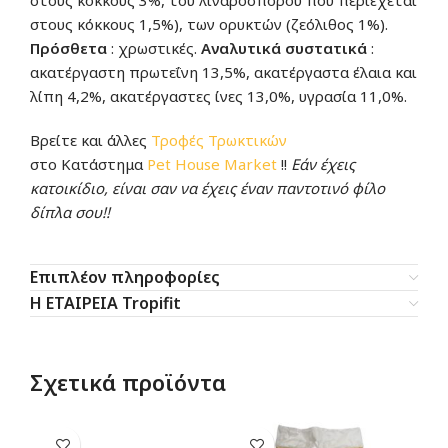
στους κόκκους 3%, του λιναρόσπορου που περιέχεται
στους κόκκους 1,5%), των ορυκτών (ζεόλιθος 1%).
Πρόσθετα
: χρωστικές.
Αναλυτικά συστατικά
:
ακατέργαστη πρωτεΐνη 13,5%, ακατέργαστα έλαια και
λίπη 4,2%, ακατέργαστες ίνες 13,0%, υγρασία 11,0%.
Βρείτε και άλλες
Τροφές Τρωκτικών
στο Κατάστημα
Pet House Market
!!
Εάν έχεις
κατοικίδιο, είναι σαν να έχεις έναν παντοτινό φίλο
δίπλα σου!!
Επιπλέον πληροφορίες
Η ΕΤΑΙΡΕΙΑ Tropifit
Σχετικά προϊόντα
-1