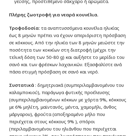
γεύσης, προστιθέμενο σάκχαρο ή αρώματα.
Πλήρης ζωοτροφή για νεαρά κουνέλια.
Τροφοδοσία:
τα αναπτυσσόμενα κουνέλια ηλικίας
έως 8 μηνών πρέπει να έχουν απεριόριστη πρόσβαση
σε κόκκους. Από την ηλικία των 8 μηνών μειώστε την
ποσότητα των κοκκίων στη διατροφή (μέχρι την
τελική δόση των 50-80 g) και αυξήστε το μερίδιο του
σανό και των φρέσκων λαχανικών. Εξασφαλίστε ανά
πάσα στιγμή πρόσβαση σε σανό και νερό.
Συστατικά
: δημητριακά (συμπεριλαμβανομένου του
καλαμποκιού), παράγωγα φυτικής προέλευσης
(συμπεριλαμβανομένων κόκκων με χόρτα 9%, κόκκους
με 6% μηλίτη, μαϊντανός, μέντα, χαμομήλι, άνθος
μάργαρου), φρούτα (αποξηραμένο μήλο που
περιέχεται στους κόκκους 9% ), σπόροι
(περιλαμβανομένου του ηλιάνθου που περιέχεται