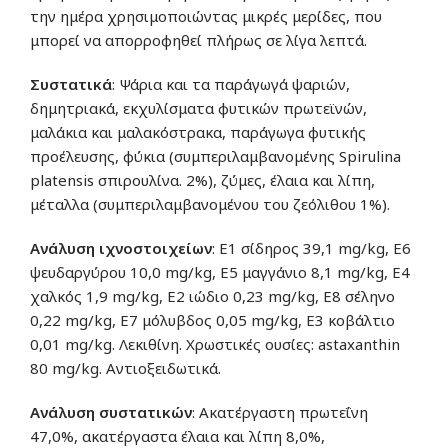
την ημέρα χρησιμοποιώντας μικρές μερίδες, που
μπορεί να απορροφηθεί πλήρως σε λίγα λεπτά.
Συστατικά
: Ψάρια και τα παράγωγά ψαριών,
δημητριακά, εκχυλίσματα φυτικών πρωτεϊνών,
μαλάκια και μαλακόστρακα, παράγωγα φυτικής
προέλευσης, φύκια (συμπεριλαμβανομένης Spirulina
platensis σπιρουλίνα. 2%), ζύμες, έλαια και λίπη,
μέταλλα (συμπεριλαμβανομένου του ζεόλιθου 1%).
Ανάλυση ιχνοστοιχείων
: E1 σίδηρος 39,1 mg/kg, E6
ψευδαργύρου 10,0 mg/kg, E5 μαγγάνιο 8,1 mg/kg, E4
χαλκός 1,9 mg/kg, E2 ιώδιο 0,23 mg/kg, E8 σέληνο
0,22 mg/kg, E7 μόλυβδος 0,05 mg/kg, E3 κοβάλτιο
0,01 mg/kg. Λεκιθίνη. Χρωστικές ουσίες: astaxanthin
80 mg/kg. Αντιοξειδωτικά.
Ανάλυση συστατικών
: Ακατέργαστη πρωτεΐνη
47,0%, ακατέργαστα έλαια και λίπη 8,0%,