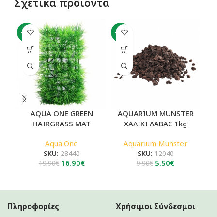
Σχετικά προϊόντα
-15%
-44%
AQUA ONE GREEN
AQUARIUM MUNSTER
HAIRGRASS MAT
ΧΑΛΙΚΙ ΛΑΒΑΣ 1kg
Aqua One
Aquarium Munster
SKU:
28440
SKU:
12040
Original
Η
Original
Η
16.90
€
5.50
€
19.90
€
9.90
€
price
τρέχουσα
price
τρέχουσα
was:
τιμή
was:
τιμή
19.90€.
είναι:
9.90€.
είναι:
16.90€.
5.50€.
Πληροφορίες
Χρήσιμοι Σύνδεσμοι