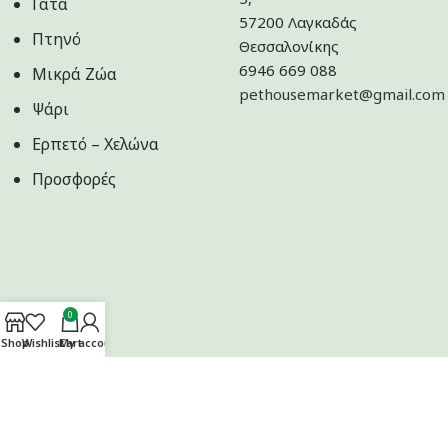
Γάτα
57200 Λαγκαδάς
Πτηνό
Θεσσαλονίκης
6946 669 088
Μικρά Ζώα
pethousemarket@gmail.com
Ψάρι
Ερπετό – Χελώνα
Προσφορές
0
Shop
Wishlist
Cart
My account
Ακολουθήστε μας στα Social Media