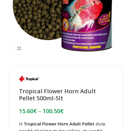
Click to enlarge
Tropical Flower Horn Adult
Pellet 500ml-5lt
Price
15.60
€
–
100.50
€
range:
15.60€
Η
Tropical Flower Horn Adult Pellet
είναι
through
τροφή πλούσια σε πρωτεΐνες, σε μορφή