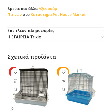
Βρείτε και άλλα
Αξεσουάρ
Πτηνών
στο
Κατάστημα
Pet House Market
Επιπλέον πληροφορίες
Η ΕΤΑΙΡΕΙΑ Trixie
Σχετικά προϊόντα
SOLD
SO
HOT
OUT
O