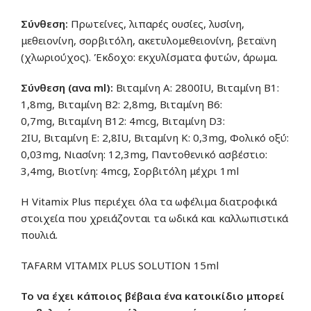
Σύνθεση:
Πρωτείνες, λιπαρές ουσίες, λυσίνη,
μεθειονίνη, σορβιτόλη, ακετυλομεθειονίνη, βεταϊνη
(χλωριούχος). Έκδοχο: εκχυλίσματα φυτών, άρωμα.
Σύνθεση (ανα ml):
Βιταμίνη Α: 2800IU, Βιταμίνη B1:
1,8mg, Βιταμίνη B2: 2,8mg, Βιταμίνη B6:
0,7mg, Βιταμίνη B12: 4mcg, Βιταμίνη D3:
2IU, Βιταμίνη E: 2,8IU, Βιταμίνη K: 0,3mg, Φολικό οξύ:
0,03mg, Νιασίνη: 12,3mg, Παντοθενικό ασβέστιο:
3,4mg, Βιοτίνη: 4mcg, Σορβιτόλη μέχρι 1ml
Η Vitamix Plus περιέχει όλα τα ωφέλιμα διατροφικά
στοιχεία που χρειάζονται τα ωδικά και καλλωπιστικά
πουλιά.
TAFARM VITAMIX PLUS SOLUTION 15ml
Το να έχει κάποιος βέβαια ένα κατοικίδιο μπορεί