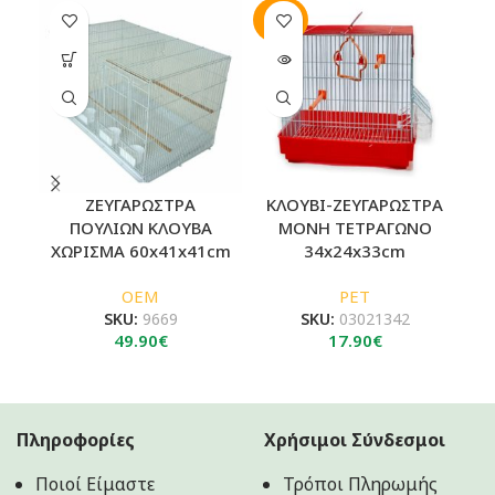
SOLD
SO
OUT
O
ΖΕΥΓΑΡΩΣΤΡΑ
ΚΛΟΥΒΙ-ΖΕΥΓΑΡΩΣΤΡΑ
Κ
ΠΟΥΛΙΩΝ ΚΛΟΥΒΑ
ΜΟΝΗ ΤΕΤΡΑΓΩΝΟ
ΧΩΡΙΣΜΑ 60x41x41cm
34x24x33cm
OEM
PET
SKU:
9669
SKU:
03021342
49.90
€
17.90
€
Πληροφορίες
Χρήσιμοι Σύνδεσμοι
Ποιοί Είμαστε
Τρόποι Πληρωμής