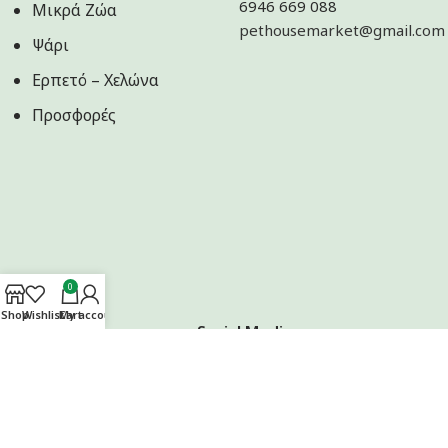
6946 669 088
Μικρά Ζώα
pethousemarket@gmail.com
Ψάρι
Ερπετό – Χελώνα
Προσφορές
0
Shop
Wishlist
Cart
My account
Ακολουθήστε μας στα Social Media