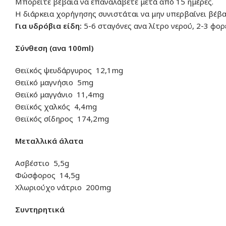
Μπορείτε βέβαια να επαναλάβετε μετά από 15 ημέρες.
Η διάρκεια χορήγησης συνιστάται να μην υπερβαίνει βέβαι
Για υδρόβια είδη:
5-6 σταγόνες ανα λίτρο νερού, 2-3 φορ
Σύνθεση (ανα 100ml)
Θειϊκός ψευδάργυρος 12,1mg
Θειϊκό μαγνήσιο 5mg
Θειϊκό μαγγάνιο 11,4mg
Θειϊκός χαλκός 4,4mg
Θειϊκός σίδηρος 174,2mg
Μεταλλικά άλατα
Ασβέστιο 5,5g
Φώσφορος 14,5g
Χλωριούχο νάτριο 200mg
Συντηρητικά