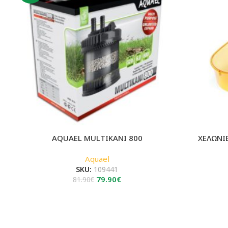
AQUAEL MULTIKANI 800
ΧΕΛΩΝΙ
Aquael
SKU:
109441
Original
Η
79.90
€
81.90
€
price
τρέχουσα
was:
τιμή
81.90€.
είναι:
79.90€.