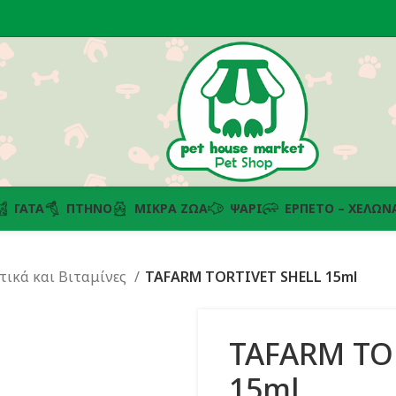
ΓΆΤΑ
ΠΤΗΝΌ
ΜΙΚΡΆ ΖΏΑ
ΨΆΡΙ
ΕΡΠΕΤΌ – ΧΕΛΏΝ
τικά και Βιταμίνες
TAFARM TORTIVET SHELL 15ml
TAFARM TO
15ml