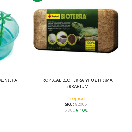
ΛΩΝΙΕΡΑ
TROPICAL BIOTERRA ΥΠΟΣΤΡΩΜΑ
TERRARIUM
Tropical
SKU:
82005
Original
Η
6.10
€
6.90
€
price
τρέχουσα
was:
τιμή
6.90€.
είναι: