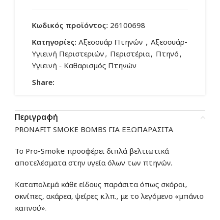
Κωδικός προϊόντος:
26100698
Κατηγορίες:
Αξεσουάρ Πτηνών
,
Αξεσουάρ-
Υγιεινή Περιστεριών
,
Περιστέρια
,
Πτηνό
,
Υγιεινή - Καθαρισμός Πτηνών
Share:
Περιγραφή
PRONAFIT SMOKE BOMBS ΓΙΑ ΕΞΩΠΑΡΑΣΙΤΑ
Το Pro-Smoke προσφέρει διπλά βελτιωτικά
αποτελέσματα στην υγεία όλων των πτηνών.
Καταπολεμά κάθε είδους παράσιτα όπως σκόροι,
σκνίπες, ακάρεα, ψείρες κ.λπ., με το λεγόμενο «μπάνιο
καπνού».