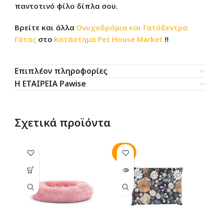
παντοτινό φίλο δίπλα σου.
Βρείτε και άλλα
Ονυχοδρόμια και Γατόδεντρα
Γάτας
στο
Κατάστημα
Pet House Market
!!
Επιπλέον πληροφορίες
Η ΕΤΑΙΡΕΙΑ Pawise
Σχετικά προϊόντα
SOLD
-1
OUT