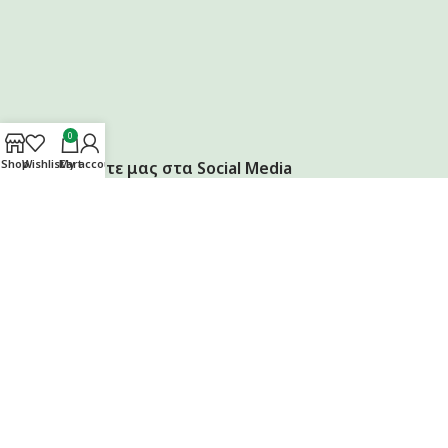
0
Shop
Wishlist
Cart
My account
Ακολουθήστε μας στα Social Media