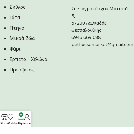
Σκύλος
Συνταγματάρχου Ματαπά
5,
Γάτα
57200 Λαγκαδάς
Πτηνό
Θεσσαλονίκης
6946 669 088
Μικρά Ζώα
pethousemarket@gmail.com
Ψάρι
Ερπετό – Χελώνα
Προσφορές
0
Shop
Wishlist
Cart
My account