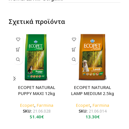
Σχετικά προϊόντα
ECOPET NATURAL
ECOPET NATURAL
PUPPY MAXI 12kg
LAMP MEDIUM 2.5kg
B
Ecopet
,
Farmina
Ecopet
,
Farmina
SKU:
21.06.028
SKU:
21.06.014
51.40
€
13.30
€