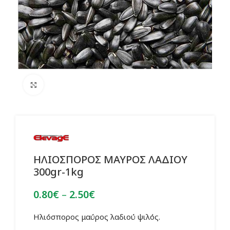
Click to enlarge
ΗΛΙΟΣΠΟΡΟΣ ΜΑΥΡΟΣ ΛΑΔΙΟΥ
300gr-1kg
Price
0.80
€
–
2.50
€
range:
0.80€
Ηλιόσπορος μαύρος λαδιού ψιλός.
through