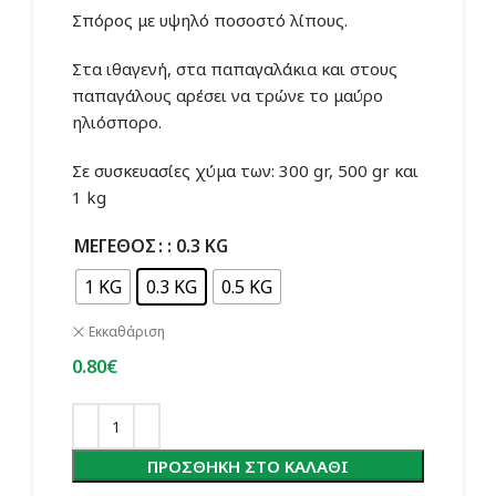
Σπόρος με υψηλό ποσοστό λίπους.
2.50€
Στα ιθαγενή, στα παπαγαλάκια και στους
παπαγάλους αρέσει να τρώνε το μαύρο
ηλιόσπορο.
Σε συσκευασίες χύμα των: 300 gr, 500 gr και
1 kg
ΜΈΓΕΘΟΣ
: 0.3 KG
1 KG
0.3 KG
0.5 KG
Εκκαθάριση
0.80
€
ΠΡΟΣΘΉΚΗ ΣΤΟ ΚΑΛΆΘΙ