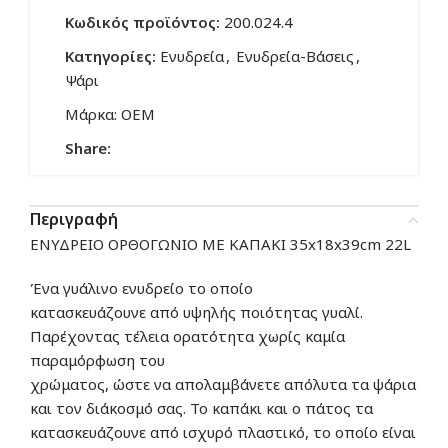
Κωδικός προϊόντος:
200.024.4
Κατηγορίες:
Ενυδρεία
,
Ενυδρεία-Βάσεις
,
Ψάρι
Μάρκα:
OEM
Share:
Περιγραφή
ΕΝΥΔΡΕΙΟ ΟΡΘΟΓΩΝΙΟ ΜΕ ΚΑΠΑΚΙ 35x18x39cm 22L
Ένα γυάλινο ενυδρείο το οποίο
κατασκευάζουνε
από
υψηλής ποιότητας γυαλί.
Π
αρέχοντας
τέλεια ορατότητα χωρίς καμία
παραμόρφωση του
χρώματος,
ώστε
να
απολαμβάνετε
απόλυτα τα ψάρια
και τον διάκοσμό σας.
Το καπάκι
και
ο πάτος
τα
κατασκευάζουνε
από
ισχυρό πλαστικό
, το οποίο
είναι