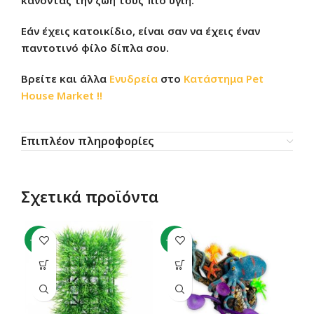
κάνοντας την ζωή τους πιο υγιή.
Εάν έχεις κατοικίδιο, είναι σαν να έχεις έναν
παντοτινό φίλο δίπλα σου.
Βρείτε και άλλα
Ενυδρεία
στο
Κατάστημα
Pet
House Market !!
Επιπλέον πληροφορίες
Σχετικά προϊόντα
-15%
-11%
-4