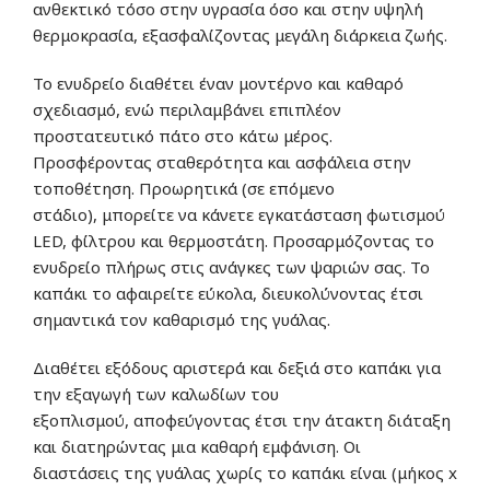
ανθεκτικό τόσο στην υγρασία όσο και στην υψηλή
θερμοκρασία,
εξασφαλίζοντας
μεγάλη διάρκεια ζωής.
Το ενυδρείο
διαθέτει
έναν
μοντέρνο και καθαρό
σχεδιασμό
,
ενώ
περιλαμβάνει
επιπλέον
προστατευτικό πάτο
στο κάτω μέρος.
Π
ροσφέροντας
σταθερότητα και ασφάλεια στην
τοποθέτηση.
Προωρητικά
(σε επόμενο
στάδιο),
μπορείτε
να
κάνετε
εγκατάσταση φωτισμού
LED, φίλτρου και θερμοστάτη. Π
ροσαρμόζοντας
το
ενυδρείο πλήρως στις ανάγκες των ψαριών σας.
Το
καπάκι
το αφαιρείτε
εύκολα,
διευκολύνοντας
έτσι
σημαντικά τον καθαρισμό της γυάλας.
Δ
ιαθέτει
εξόδους
αριστερά και δεξιά στο καπάκι για
την εξαγωγή των καλωδίων του
εξοπλισμού,
αποφεύγοντας
έτσι την άτακτη διάταξη
και
διατηρώντας
μια καθαρή εμφάνιση.
Οι
διαστάσεις
της γυάλας
χωρίς
το καπάκι
είναι
(μήκος x