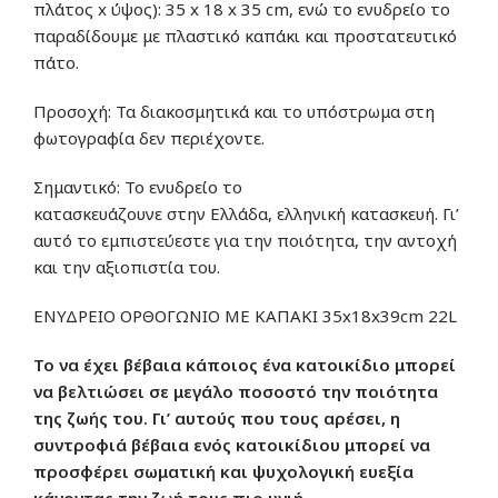
πλάτος x ύψος):
35 x 18 x 35 cm
,
ενώ
το ενυδρείο
το
παραδίδουμε
με
πλαστικό καπάκι
και
προστατευτικό
πάτο
.
Προσοχή:
Τα διακοσμητικά και το υπόστρωμα
στη
φωτογραφία
δεν
περιέχοντε
.
Σημαντικό:
Το ενυδρείο
το
κατασκευάζουνε
στην
Ελλάδα,
ελληνική κατασκευή.
Γ
ι’
αυτό
το εμπιστεύεστε
για την ποιότητα, την αντοχή
και την αξιοπιστία του.
ΕΝΥΔΡΕΙΟ ΟΡΘΟΓΩΝΙΟ ΜΕ ΚΑΠΑΚΙ 35x18x39cm 22L
Το να έχει
βέβαια
κάποιος ένα κατοικίδιο μπορεί
να βελτιώσει σε μεγάλο ποσοστό την ποιότητα
της ζωής του. Γι’ αυτούς που τους αρέσει, η
συντροφιά βέβαια ενός κατοικίδιου μπορεί να
προσφέρει σωματική και ψυχολογική ευεξία