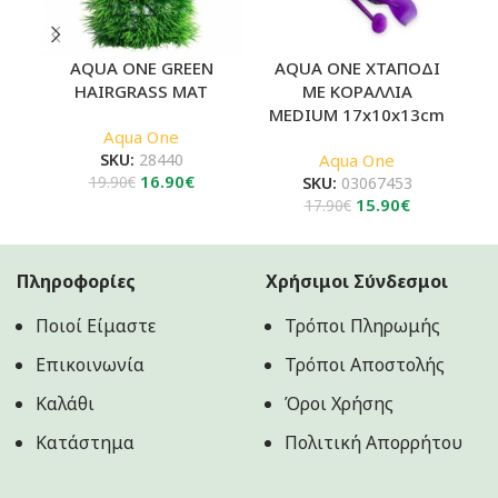
AQUA ONE GREEN
AQUA ONE ΧΤΑΠΟΔΙ
A
HAIRGRASS MAT
ΜΕ ΚΟΡΑΛΛΙΑ
MEDIUM 17x10x13cm
Aqua One
SKU:
28440
Aqua One
Original
Η
16.90
€
19.90
€
SKU:
03067453
price
τρέχουσα
Original
Η
15.90
€
17.90
€
was:
τιμή
price
τρέχουσα
19.90€.
είναι:
was:
τιμή
16.90€.
17.90€.
είναι:
Πληροφορίες
Χρήσιμοι Σύνδεσμοι
15.90€.
Ποιοί Είμαστε
Τρόποι Πληρωμής
Επικοινωνία
Τρόποι Αποστολής
Καλάθι
Όροι Χρήσης
Κατάστημα
Πολιτική Aπορρήτου