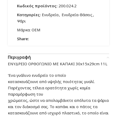
Κωδικός προϊόντος:
200.024.2
Κατηγορίες:
Ενυδρεία
,
Ενυδρεία-Βάσεις
,
Ψάρι
Μάρκα:
OEM
Share:
Περιγραφή
ΕΝΥΔΡΕΙΟ ΟΡΘΟΓΩΝΙΟ ΜΕ ΚΑΠΑΚΙ 30x15x29cm 11L
Ένα γυάλινο ενυδρείο το οποίο
κατασκευάζουνε
από
υψηλής ποιότητας γυαλί.
Π
αρέχοντας
τέλεια ορατότητα χωρίς καμία
παραμόρφωση του
χρώματος,
ώστε
να
απολαμβάνετε
απόλυτα τα ψάρια
και τον διάκοσμό σας.
Το καπάκι
και
ο πάτος
τα
κατασκευάζουνε
από
ισχυρό πλαστικό
, το οποίο
είναι