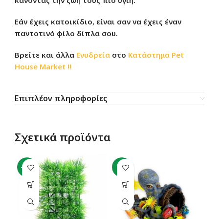
κάνοντας την ζωή τους πιο υγιή.
Εάν έχεις κατοικίδιο, είναι σαν να έχεις έναν
παντοτινό φίλο δίπλα σου.
Βρείτε και άλλα
Ενυδρεία
στο
Κατάστημα
Pet
House Market !!
Επιπλέον πληροφορίες
Σχετικά προϊόντα
-15%
-7%
-4