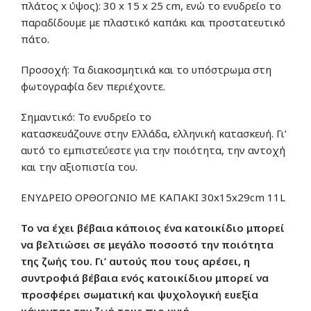
πλάτος x ύψος):
30 x 15 x 25 cm
,
ενώ
το ενυδρείο
το
παραδίδουμε
με
πλαστικό καπάκι
και
προστατευτικό
πάτο
.
Προσοχή:
Τα διακοσμητικά και το υπόστρωμα
στη
φωτογραφία
δεν
περιέχοντε
.
Σημαντικό:
Το ενυδρείο
το
κατασκευάζουνε
στην
Ελλάδα,
ελληνική κατασκευή.
Γ
ι’
αυτό
το εμπιστεύεστε
για την ποιότητα, την αντοχή
και την αξιοπιστία του.
ΕΝΥΔΡΕΙΟ ΟΡΘΟΓΩΝΙΟ ΜΕ ΚΑΠΑΚΙ 30x15x29cm 11L
Το να έχει
βέβαια
κάποιος ένα κατοικίδιο μπορεί
να βελτιώσει σε μεγάλο ποσοστό την ποιότητα
της ζωής του. Γι’ αυτούς που τους αρέσει, η
συντροφιά βέβαια ενός κατοικίδιου μπορεί να
προσφέρει σωματική και ψυχολογική ευεξία