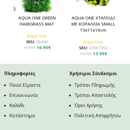
AQUA ONE GREEN
AQUA ONE ΧΤΑΠΟΔΙ
A
HAIRGRASS MAT
ΜΕ ΚΟΡΑΛΛΙΑ SMALL
13x11x10cm
Aqua One
SKU:
28440
Aqua One
Original
Η
16.90
€
19.90
€
SKU:
03067452
price
τρέχουσα
Original
Η
13.90
€
14.90
€
was:
τιμή
price
τρέχουσα
19.90€.
είναι:
was:
τιμή
16.90€.
14.90€.
είναι:
Πληροφορίες
Χρήσιμοι Σύνδεσμοι
13.90€.
Ποιοί Είμαστε
Τρόποι Πληρωμής
Επικοινωνία
Τρόποι Αποστολής
Καλάθι
Όροι Χρήσης
Κατάστημα
Πολιτική Aπορρήτου