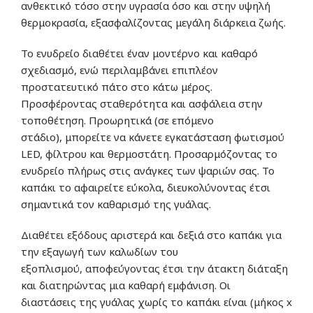
ανθεκτικό τόσο στην υγρασία όσο και στην υψηλή
θερμοκρασία,
εξασφαλίζοντας
μεγάλη διάρκεια ζωής.
Το ενυδρείο
διαθέτει
έναν
μοντέρνο και καθαρό
σχεδιασμό
,
ενώ
περιλαμβάνει
επιπλέον
προστατευτικό πάτο
στο κάτω μέρος.
Π
ροσφέροντας
σταθερότητα και ασφάλεια στην
τοποθέτηση.
Προωρητικά
(σε επόμενο
στάδιο),
μπορείτε
να
κάνετε
εγκατάσταση φωτισμού
LED, φίλτρου και θερμοστάτη. Π
ροσαρμόζοντας
το
ενυδρείο πλήρως στις ανάγκες των ψαριών σας.
Το
καπάκι
το αφαιρείτε
εύκολα,
διευκολύνοντας
έτσι
σημαντικά τον καθαρισμό της γυάλας.
Δ
ιαθέτει
εξόδους
αριστερά και δεξιά στο καπάκι για
την εξαγωγή των καλωδίων του
εξοπλισμού,
αποφεύγοντας
έτσι την άτακτη διάταξη
και
διατηρώντας
μια καθαρή εμφάνιση.
Οι
διαστάσεις
της γυάλας
χωρίς
το καπάκι
είναι
(μήκος x