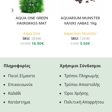
AQUA ONE GREEN
AQUARIUM MUNSTER
Χ
HAIRGRASS MAT
ΧΑΛΙΚΙ ΛΑΒΑΣ 1kg
Aqua One
Aquarium Munster
SKU:
28440
SKU:
12040
Original
Η
Original
Η
16.90
€
5.50
€
19.90
€
9.90
€
price
τρέχουσα
price
τρέχουσα
was:
τιμή
was:
τιμή
19.90€.
είναι:
9.90€.
είναι:
16.90€.
5.50€.
Πληροφορίες
Χρήσιμοι Σύνδεσμοι
Ποιοί Είμαστε
Τρόποι Πληρωμής
Επικοινωνία
Τρόποι Αποστολής
Καλάθι
Όροι Χρήσης
Κατάστημα
Πολιτική Aπορρήτου