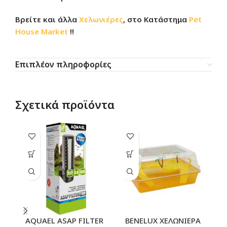
Βρείτε και άλλα
Χελωνιέρες
, στο Κατάστημα
Pet
House Market
!!
Επιπλέον πληροφορίες
Σχετικά προϊόντα
SO
O
AQUAEL ASAP FILTER
BENELUX ΧΕΛΩΝΙΕΡΑ
Π