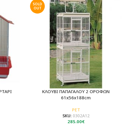
SOLD
OUT
ΡΤΑΡΙ
ΚΛΟΥΒΙ ΠΑΠΑΓΑΛΟΥ 2 ΟΡΟΦΩΝ
61x56x188cm
PET
SKU:
0302A12
285.00
€