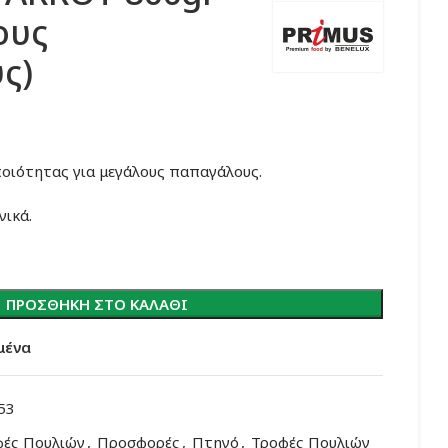
ους
ς)
υσα
ιότητας για μεγάλους παπαγάλους.
νικά.
ΠΡΟΣΘΉΚΗ ΣΤΟ ΚΑΛΆΘΙ
μένα
53
φές Πουλιών
,
Προσφορές
,
Πτηνό
,
Τροφές Πουλιών