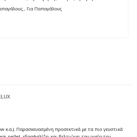
Παπαγάλους
,
Για Παπαγάλους
ELUX
 κ.α.). Παρασκευασμένη προσεκτικά με τα πιο γευστικά
ι pellet, εξασφαλίζει και βελτιώνει την υγεία του