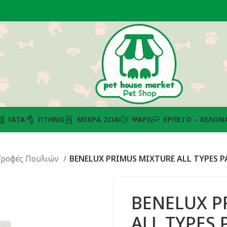
ΓΆΤΑ
ΠΤΗΝΌ
ΜΙΚΡΆ ΖΏΑ
ΨΆΡΙ
ΕΡΠΕΤΌ – ΧΕΛΏΝ
Τροφές Πουλιών
BENELUX PRIMUS MIXTURE ALL TYPES P
BENELUX P
ALL TYPES 