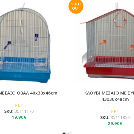
SOLD
OUT
ΜΕΣΑΙΟ ΟΒΑΛ 40x30x46cm
ΚΛΟΥΒΙ ΜΕΣΑΙΟ ΜΕ ΣΥ
43x30x48cm
PET
SKU:
35111170
PET
19.90
€
SKU:
35111856
29.90
€