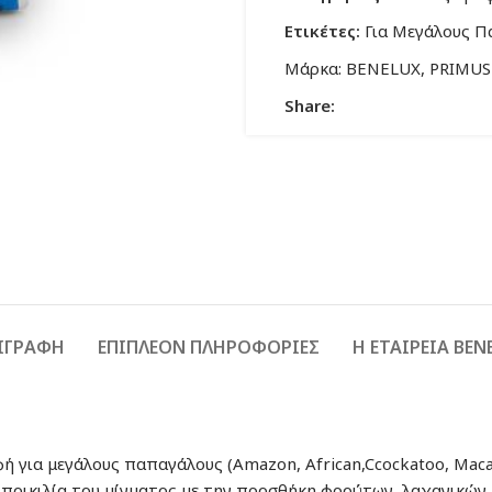
Ετικέτες:
Για Μεγάλους 
Μάρκα:
BENELUX
,
PRIMUS
Share:
ΙΓΡΑΦΉ
ΕΠΙΠΛΈΟΝ ΠΛΗΡΟΦΟΡΊΕΣ
Η ΕΤΑΙΡΕΙΑ BEN
ή για μεγάλους παπαγάλους (Amazon, African,Ccockatoo, Macaw
 ποικιλία του μίγματος με την προσθήκη φρούτων, λαχανικών κα