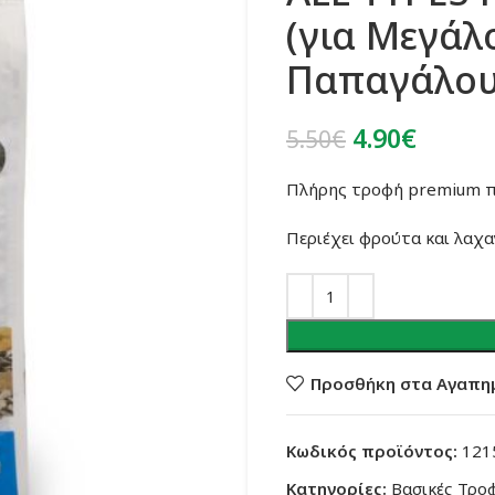
(για Μεγάλ
Παπαγάλου
Original
Η
4.90
€
5.50
€
price
τρέχο
Πλήρης τροφή premium πο
was:
τιμή
5.50€.
είναι:
Περιέχει φρούτα και λαχα
4.90€.
Προσθήκη στα Αγαπη
Κωδικός προϊόντος:
121
Κατηγορίες:
Βασικές Τρο