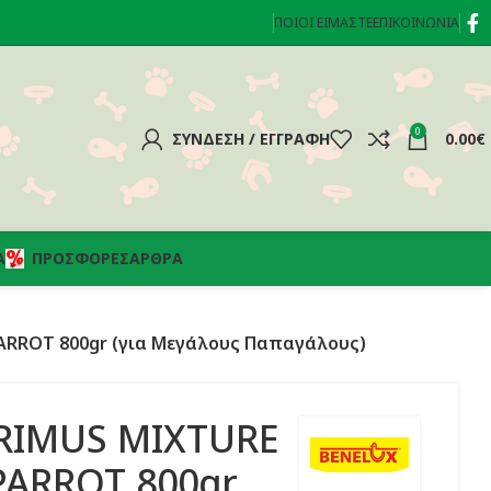
ΠΟΙΟΊ ΕΊΜΑΣΤΕ
ΕΠΙΚΟΙΝΩΝΊΑ
0
ΣΎΝΔΕΣΗ / ΕΓΓΡΑΦΉ
0.00
€
Α
ΠΡΟΣΦΟΡΈΣ
ΆΡΘΡΑ
ARROT 800gr (για Μεγάλους Παπαγάλους)
RIMUS MIXTURE
PARROT 800gr