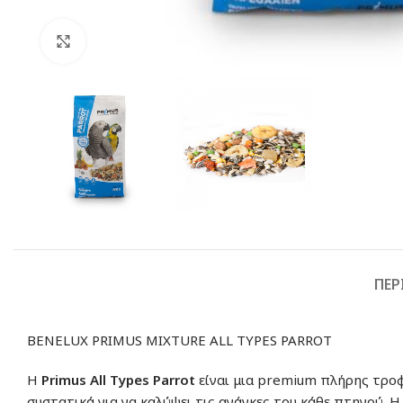
Click to enlarge
ΠΕΡ
BENELUX PRIMUS MIXTURE ALL TYPES PARROT
H
Primus All Types Parrot
είναι μια premium πλήρης τροφ
συστατικά για να καλύψει τις ανάγκες του κάθε πτηνού. Η