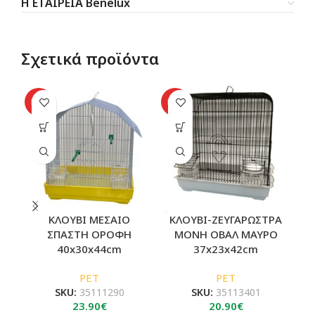
Η ΕΤΑΙΡΕΙΑ Benelux
Σχετικά προϊόντα
SO
HOT
HOT
O
ΚΛΟΥΒΙ ΜΕΣΑΙΟ
ΚΛΟΥΒΙ-ΖΕΥΓΑΡΩΣΤΡΑ
Κ
ΣΠΑΣΤΗ ΟΡΟΦΗ
ΜΟΝΗ ΟΒΑΛ ΜΑΥΡΟ
40x30x44cm
37x23x42cm
PET
PET
SKU:
35111290
SKU:
35113401
23.90
€
20.90
€