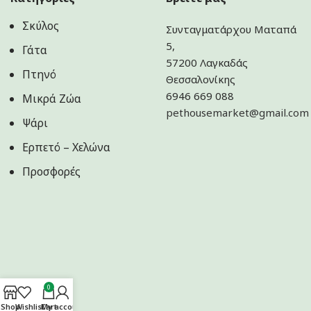
Σκύλος
Συνταγματάρχου Ματαπά
5,
Γάτα
57200 Λαγκαδάς
Πτηνό
Θεσσαλονίκης
6946 669 088
Μικρά Ζώα
pethousemarket@gmail.com
Ψάρι
Ερπετό – Χελώνα
Προσφορές
0
Shop
Wishlist
Cart
My account