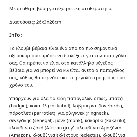
Με σταθερή βάση για εξαιρετική σταθερότητα.
Διαστάσεις: 26x3x28cm
Info :
Το κλουβί βέβαια είναι ένα απο το πιο σημαντικά
αξεσουάρ που πρέπει να διαλέξετε για τον παπαγάλο
σας. Θα πρέπει να είναι στο κατάλληλο μέγεθος
βέβαια για να μπορεί να κινείται άνετα ο παπαγάλος
σας, κάθως θα περνάει εκεί το μεγαλύτερο μέρος του
χρόνο του.
Υπάρχουν για όλα τα είδη παπαγάλων όπως, μπάτζι
(budgie), κοκατίλ (cockatiel), λοβμπερντ (lovebirds),
πάροτλετ (parrotlet), για ρίνγκνεκ (ringneck),
σενεγάλης (senegal), μόνκ (monk), κακαρίκι (kakariki),
κλουβί για ζακό (African grey), κλουβί για Αμαζόνιο
(Amazon), κλουβί για εκλέκτους (eclectus), κλουβί για