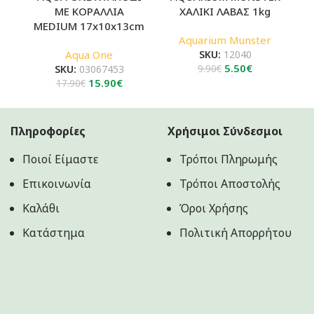
ΜΕ ΚΟΡΑΛΛΙΑ
ΧΑΛΙΚΙ ΛΑΒΑΣ 1kg
MEDIUM 17x10x13cm
Aquarium Munster
Aqua One
SKU:
12040
Original
Η
5.50
€
SKU:
03067453
9.90
€
Original
Η
price
τρέχουσα
15.90
€
17.90
€
price
τρέχουσα
was:
τιμή
was:
τιμή
9.90€.
είναι:
17.90€.
είναι:
5.50€.
Πληροφορίες
Χρήσιμοι Σύνδεσμοι
15.90€.
Ποιοί Είμαστε
Τρόποι Πληρωμής
Επικοινωνία
Τρόποι Αποστολής
Καλάθι
Όροι Χρήσης
Κατάστημα
Πολιτική Aπορρήτου