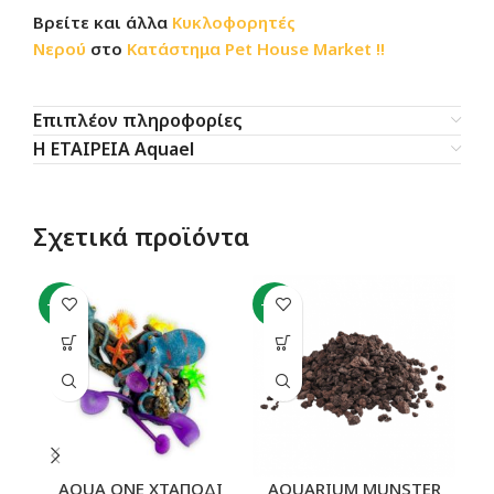
Βρείτε και άλλα
Κυκλοφορητές
Νερού
στο
Κατάστημα
Pet House Market !!
Επιπλέον πληροφορίες
Η ΕΤΑΙΡΕΙΑ Aquael
Σχετικά προϊόντα
-11%
-44%
AQUA ONE ΧΤΑΠΟΔΙ
AQUARIUM MUNSTER
Χ