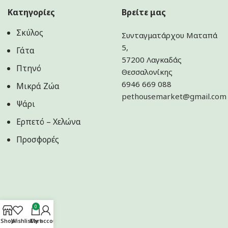
Κατηγορίες
Βρείτε μας
Σκύλος
Συνταγματάρχου Ματαπά
5,
Γάτα
57200 Λαγκαδάς
Πτηνό
Θεσσαλονίκης
6946 669 088
Μικρά Ζώα
pethousemarket@gmail.com
Ψάρι
Ερπετό – Χελώνα
Προσφορές
0
Shop
Wishlist
Cart
My account