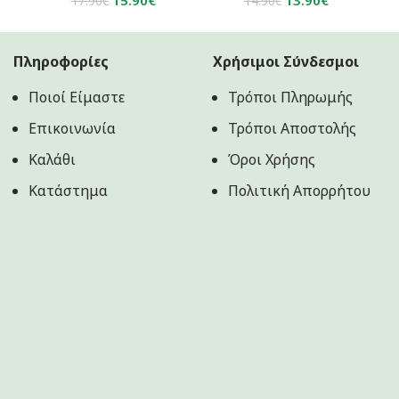
17.90
€
14.90
€
price
τρέχουσα
price
τρέχουσα
was:
τιμή
was:
τιμή
17.90€.
είναι:
14.90€.
είναι:
Πληροφορίες
Χρήσιμοι Σύνδεσμοι
15.90€.
13.90€.
Ποιοί Είμαστε
Τρόποι Πληρωμής
Επικοινωνία
Τρόποι Αποστολής
Καλάθι
Όροι Χρήσης
Κατάστημα
Πολιτική Aπορρήτου