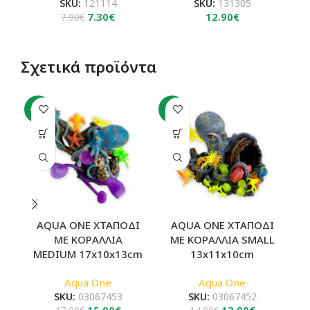
SKU:
121114
SKU:
131305
Original
Η
7.30
€
12.90
€
7.90
€
price
τρέχουσα
was:
τιμή
7.90€.
είναι:
Σχετικά προϊόντα
7.30€.
-11%
-7%
-4
AQUA ONE ΧΤΑΠΟΔΙ
AQUA ONE ΧΤΑΠΟΔΙ
A
ΜΕ ΚΟΡΑΛΛΙΑ
ΜΕ ΚΟΡΑΛΛΙΑ SMALL
MEDIUM 17x10x13cm
13x11x10cm
Aqua One
Aqua One
SKU:
03067453
SKU:
03067452
Original
Η
Original
Η
15.90
€
13.90
€