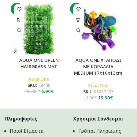
-15%
-11%
-4
AQUA ONE GREEN
AQUA ONE ΧΤΑΠΟΔΙ
A
HAIRGRASS MAT
ΜΕ ΚΟΡΑΛΛΙΑ
MEDIUM 17x10x13cm
Aqua One
SKU:
28440
Aqua One
Original
Η
16.90
€
19.90
€
SKU:
03067453
price
τρέχουσα
Original
Η
15.90
€
17.90
€
was:
τιμή
price
τρέχουσα
19.90€.
είναι:
was:
τιμή
16.90€.
17.90€.
είναι:
Πληροφορίες
Χρήσιμοι Σύνδεσμοι
15.90€.
Ποιοί Είμαστε
Τρόποι Πληρωμής