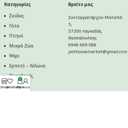
Κατηγορίες
Βρείτε μας
Σκύλος
Συνταγματάρχου Ματαπά
5,
Γάτα
57200 Λαγκαδάς
Πτηνό
Θεσσαλονίκης
6946 669 088
Μικρά Ζώα
pethousemarket@gmail.com
Ψάρι
Ερπετό – Χελώνα
Προσφορές
0
Shop
Wishlist
Cart
My account