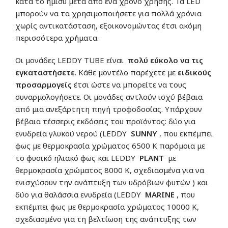
κατά το ήμισυ μετά από ένα χρόνο χρήσης. Τα LED
μπορούν να τα χρησιμοποιήσετε για πολλά χρόνια
χωρίς αντικατάσταση, εξοικονομώντας έτσι ακόμη
περισσότερα χρήματα.
Οι μονάδες LEDDY TUBE είναι
πολύ εύκολο να τις
εγκαταστήσετε
. Κάθε μοντέλο παρέχετε με
ειδικούς
προσαρμογείς
έτσι ώστε να μπορείτε να τους
συναρμολογήσετε. Οι μονάδες αντλούν ισχύ βέβαια
από μια ανεξάρτητη πηγή τροφοδοσίας. Υπάρχουν
βέβαια τέσσερις εκδόσεις του προϊόντος: δύο για
ενυδρεία γλυκού νερού (LEDDY
SUNNY
, που εκπέμπει
φως με θερμοκρασία χρώματος 6500 K παρόμοια με
το φυσικό ηλιακό φως και LEDDY
PLANT
με
θερμοκρασία χρώματος 8000 K, σχεδιασμένα για να
ενισχύσουν την ανάπτυξη των υδρόβιων φυτών ) και
δύο για θαλάσσια ενυδρεία (LEDDY
MARINE
, που
εκπέμπει φως με θερμοκρασία χρώματος 10000 K,
σχεδιασμένο για τη βελτίωση της ανάπτυξης των