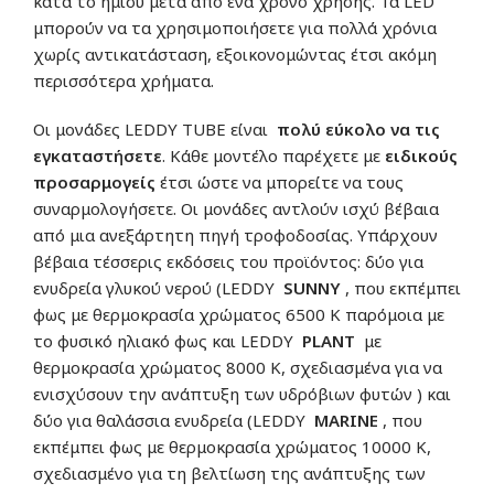
κατά το ήμισυ μετά από ένα χρόνο χρήσης. Τα LED
μπορούν να τα χρησιμοποιήσετε για πολλά χρόνια
χωρίς αντικατάσταση, εξοικονομώντας έτσι ακόμη
περισσότερα χρήματα.
Οι μονάδες LEDDY TUBE είναι
πολύ εύκολο να τις
εγκαταστήσετε
. Κάθε μοντέλο παρέχετε με
ειδικούς
προσαρμογείς
έτσι ώστε να μπορείτε να τους
συναρμολογήσετε. Οι μονάδες αντλούν ισχύ βέβαια
από μια ανεξάρτητη πηγή τροφοδοσίας. Υπάρχουν
βέβαια τέσσερις εκδόσεις του προϊόντος: δύο για
ενυδρεία γλυκού νερού (LEDDY
SUNNY
, που εκπέμπει
φως με θερμοκρασία χρώματος 6500 K παρόμοια με
το φυσικό ηλιακό φως και LEDDY
PLANT
με
θερμοκρασία χρώματος 8000 K, σχεδιασμένα για να
ενισχύσουν την ανάπτυξη των υδρόβιων φυτών ) και
δύο για θαλάσσια ενυδρεία (LEDDY
MARINE
, που
εκπέμπει φως με θερμοκρασία χρώματος 10000 K,
σχεδιασμένο για τη βελτίωση της ανάπτυξης των