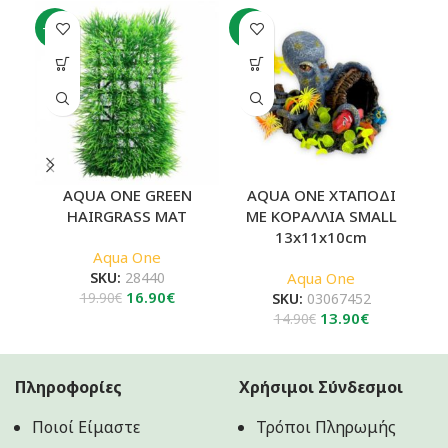
-15%
-7%
-4
AQUA ONE GREEN
AQUA ONE ΧΤΑΠΟΔΙ
A
HAIRGRASS MAT
ΜΕ ΚΟΡΑΛΛΙΑ SMALL
13x11x10cm
Aqua One
SKU:
28440
Aqua One
Original
Η
16.90
€
19.90
€
SKU:
03067452
price
τρέχουσα
Original
Η
13.90
€
14.90
€
was:
τιμή
price
τρέχουσα
19.90€.
είναι:
was:
τιμή
16.90€.
14.90€.
είναι:
Πληροφορίες
Χρήσιμοι Σύνδεσμοι
13.90€.
Ποιοί Είμαστε
Τρόποι Πληρωμής