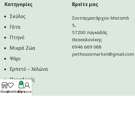
Κατηγορίες
Βρείτε μας
Σκύλος
Συνταγματάρχου Ματαπά
5,
Γάτα
57200 Λαγκαδάς
Πτηνό
Θεσσαλονίκης
6946 669 088
Μικρά Ζώα
pethousemarket@gmail.com
Ψάρι
Ερπετό – Χελώνα
Προσφορές
0
Shop
Wishlist
Cart
My account