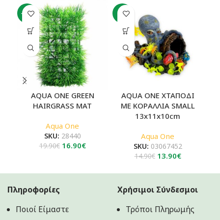
-15%
-7%
-4
AQUA ONE GREEN
AQUA ONE ΧΤΑΠΟΔΙ
A
HAIRGRASS MAT
ΜΕ ΚΟΡΑΛΛΙΑ SMALL
13x11x10cm
Aqua One
SKU:
28440
Aqua One
Original
Η
16.90
€
19.90
€
SKU:
03067452
price
τρέχουσα
Original
Η
13.90
€
14.90
€
was:
τιμή
price
τρέχουσα
19.90€.
είναι:
was:
τιμή
16.90€.
14.90€.
είναι:
Πληροφορίες
Χρήσιμοι Σύνδεσμοι
13.90€.
Ποιοί Είμαστε
Τρόποι Πληρωμής