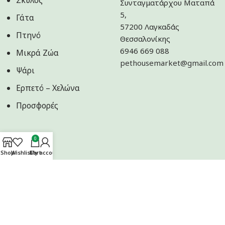
Σκύλος
Συνταγματάρχου Ματαπά
5,
Γάτα
57200 Λαγκαδάς
Πτηνό
Θεσσαλονίκης
6946 669 088
Μικρά Ζώα
pethousemarket@gmail.com
Ψάρι
Ερπετό – Χελώνα
Προσφορές
0
Shop
Wishlist
Cart
My account