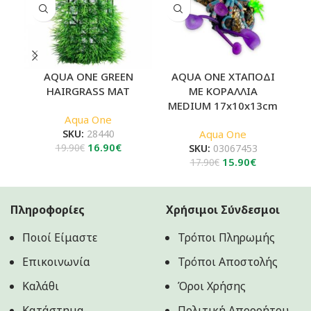
AQUA ONE GREEN
AQUA ONE ΧΤΑΠΟΔΙ
A
HAIRGRASS MAT
ΜΕ ΚΟΡΑΛΛΙΑ
MEDIUM 17x10x13cm
Aqua One
SKU:
28440
Aqua One
Original
Η
16.90
€
19.90
€
SKU:
03067453
price
τρέχουσα
Original
Η
15.90
€
17.90
€
was:
τιμή
price
τρέχουσα
19.90€.
είναι:
was:
τιμή
16.90€.
17.90€.
είναι:
Πληροφορίες
Χρήσιμοι Σύνδεσμοι
15.90€.
Ποιοί Είμαστε
Τρόποι Πληρωμής
Επικοινωνία
Τρόποι Αποστολής
Καλάθι
Όροι Χρήσης
Κατάστημα
Πολιτική Aπορρήτου