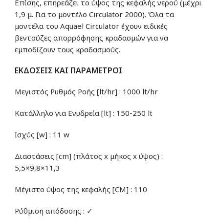
Επίσης, επηρεάζει το ύψος της κεφαλής νερού (μέχρι
1,9 μ. Για το μοντέλο Circulator 2000). Όλα τα
μοντέλα του Aquael Circulator έχουν ειδικές
βεντούζες απορρόφησης κραδασμών για να
εμποδίζουν τους κραδασμούς.
ΕΚΔΟΣΕΙΣ ΚΑΙ ΠΑΡΑΜΕΤΡΟΙ
Μεγιστός Ρυθμός Ροής [lt/hr] : 1000 lt/hr
Κατάλληλο για Ενυδρεία [lt] : 150-250 lt
Ισχύς [w] : 11 w
Διαστάσεις [cm] (πλάτος x μήκος x ύψος) :
5,5×9,8×11,3
Μέγιστο ύψος της κεφαλής [CM] : 110
Ρύθμιση απόδοσης : ✓