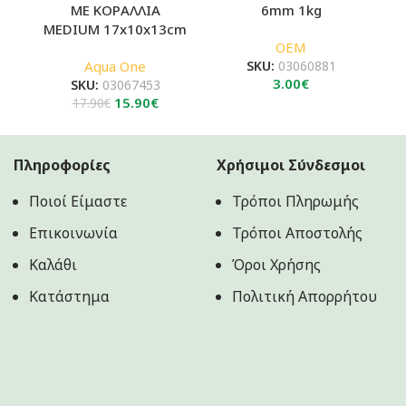
ΜΕ ΚΟΡΑΛΛΙΑ
6mm 1kg
MEDIUM 17x10x13cm
OEM
Aqua One
SKU:
03060881
3.00
€
SKU:
03067453
Original
Η
15.90
€
17.90
€
price
τρέχουσα
was:
τιμή
17.90€.
είναι:
Πληροφορίες
Χρήσιμοι Σύνδεσμοι
15.90€.
Ποιοί Είμαστε
Τρόποι Πληρωμής
Επικοινωνία
Τρόποι Αποστολής
Καλάθι
Όροι Χρήσης
Κατάστημα
Πολιτική Aπορρήτου