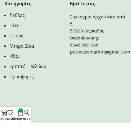
Κατηγορίες
Βρείτε μας
Σκύλος
Συνταγματάρχου Ματαπά
5,
Γάτα
57200 Λαγκαδάς
Πτηνό
Θεσσαλονίκης
6946 669 088
Μικρά Ζώα
pethousemarket@gmail.com
Ψάρι
Ερπετό – Χελώνα
Προσφορές
0
Shop
Wishlist
Cart
My account