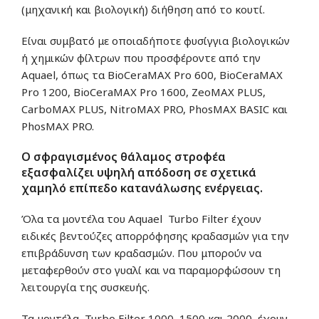
(μηχανική και βιολογική) διήθηση από το κουτί.
Είναι συμβατό με οποιαδήποτε φυσίγγια βιολογικών
ή χημικών φίλτρων που προσφέροντε από την
Aquael, όπως τα BioCeraMAX Pro 600, BioCeraMAX
Pro 1200, BioCeraMAX Pro 1600, ZeoMAX PLUS,
CarboMAX PLUS, NitroMAX PRO, PhosMAX BASIC και
PhosMAX PRO.
Ο σφραγισμένος θάλαμος στροφέα
εξασφαλίζει υψηλή απόδοση σε σχετικά
χαμηλό επίπεδο κατανάλωσης ενέργειας.
Όλα τα μοντέλα του Aquael Turbo Filter έχουν
ειδικές βεντούζες απορρόφησης κραδασμών για την
επιβράδυνση των κραδασμών. Που μπορούν να
μεταφερθούν στο γυαλί και να παραμορφώσουν τη
λειτουργία της συσκευής.
Τα μοντέλα, Turbo Filter 1000, 1500 και 2000, έχουν