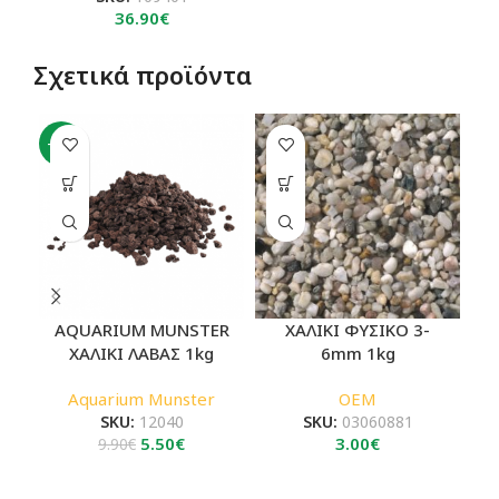
36.90
€
Σχετικά προϊόντα
-44%
AQUARIUM MUNSTER
ΧΑΛΙΚΙ ΦΥΣΙΚΟ 3-
A
ΧΑΛΙΚΙ ΛΑΒΑΣ 1kg
6mm 1kg
Aquarium Munster
OEM
SKU:
12040
SKU:
03060881
Original
Η
5.50
€
3.00
€
9.90
€
price
τρέχουσα
was:
τιμή