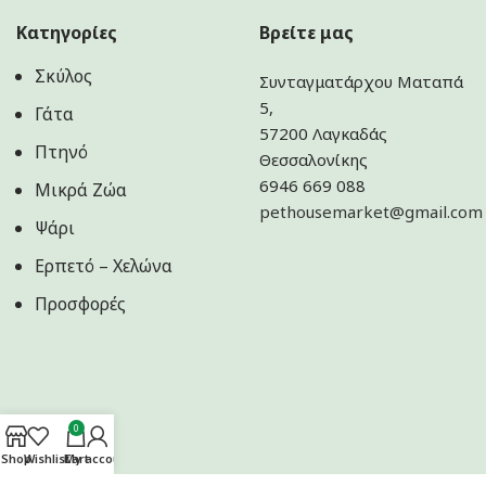
Κατηγορίες
Βρείτε μας
Σκύλος
Συνταγματάρχου Ματαπά
5,
Γάτα
57200 Λαγκαδάς
Πτηνό
Θεσσαλονίκης
6946 669 088
Μικρά Ζώα
pethousemarket@gmail.com
Ψάρι
Ερπετό – Χελώνα
Προσφορές
0
Shop
Wishlist
Cart
My account