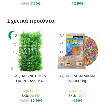
Original
Η
7.30
€
12.90
€
7.90
€
price
τρέχουσα
was:
τιμή
7.90€.
είναι:
Σχετικά προϊόντα
7.30€.
-15%
AQUA ONE GREEN
AQUA ONE ΧΑΛΙΚΑΚΙ
HAIRGRASS MAT
NEON 1kg
Aqua One
Aqua One
SKU:
28440
SKU:
10209
Original
Η
16.90
€
4.50
€
19.90
€
price
τρέχουσα