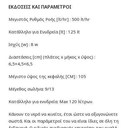
ΕΚΔΟΣΕΙΣ ΚΑΙ ΠΑΡΑΜΕΤΡΟΙ
Μεγιστός Ρυθμός Ροής [lt/hr] : 500 lt/hr
Κατάλληλο για Ενυδρεία [lt] : 125 lt
Ισχύς [w] : 8 w
Διαστάσεις [cm] (πλάτος x μήκος x ύψος) :
6,5×4,5×6,5
Μέγιστο ύψος της κεφαλής [CM] : 105
Μέγεθος σωλήνα: 9/13
Κατάλληλο για ενυδρεία: Max 120 λίτρων.
Κάνουν το νερό να κινείτε, έτσι ώστε να οξυγονώνετε
σωστά. Και οι παράμετροί του να είναι ίδιες σε όλη τη
δεξαμενή. Ο ειδικός σχεδιασμός επιτρέπει την ομαλή