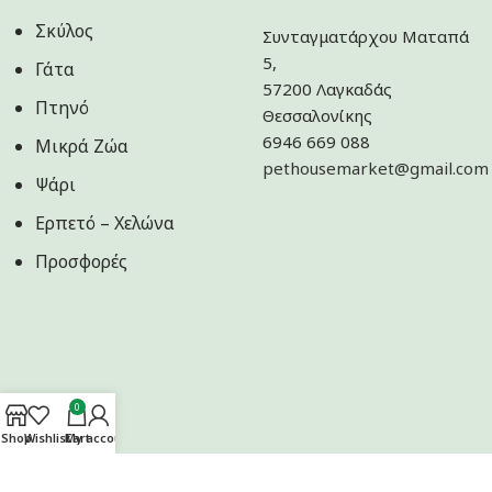
Σκύλος
Συνταγματάρχου Ματαπά
5,
Γάτα
57200 Λαγκαδάς
Πτηνό
Θεσσαλονίκης
6946 669 088
Μικρά Ζώα
pethousemarket@gmail.com
Ψάρι
Ερπετό – Χελώνα
Προσφορές
0
Shop
Wishlist
Cart
My account