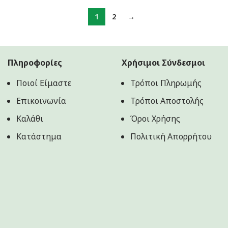
was:
τιμή
was:
τιμή
7.10€.
είναι:
5.70€.
είναι:
1
2
→
6.80€.
5.50€.
Πληροφορίες
Χρήσιμοι Σύνδεσμοι
Ποιοί Είμαστε
Τρόποι Πληρωμής
Επικοινωνία
Τρόποι Αποστολής
Καλάθι
Όροι Χρήσης
Κατάστημα
Πολιτική Aπορρήτου