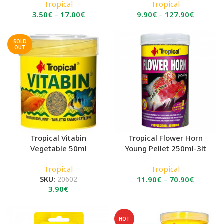
Tropical
Tropical
Price
Price
3.50
€
–
17.00
€
9.90
€
–
127.90
€
range:
range:
3.50€
9.90€
SOLD
through
through
OUT
17.00€
127.90€
Tropical Vitabin
Tropical Flower Horn
Vegetable 50ml
Young Pellet 250ml-3lt
Tropical
Tropical
Price
SKU:
20602
11.90
€
–
70.90
€
3.90
€
range:
11.90€
through
HOT
70.90€