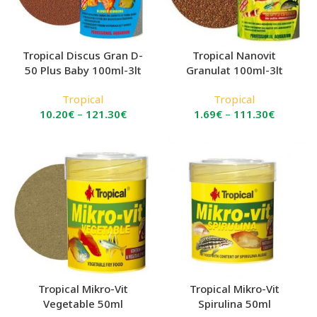
Tropical Discus Gran D-
Tropical Nanovit
50 Plus Baby 100ml-3lt
Granulat 100ml-3lt
Tropical
Tropical
Price
Price
10.20
€
–
121.30
€
1.69
€
–
111.30
€
range:
range:
10.20€
1.69€
through
through
121.30€
111.30€
Tropical Mikro-Vit
Tropical Mikro-Vit
Vegetable 50ml
Spirulina 50ml