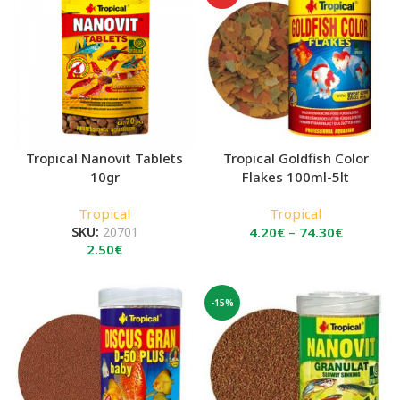
Tropical Nanovit Tablets
Tropical Goldfish Color
10gr
Flakes 100ml-5lt
Tropical
Tropical
Price
SKU:
20701
4.20
€
–
74.30
€
2.50
€
range:
4.20€
through
-15%
74.30€