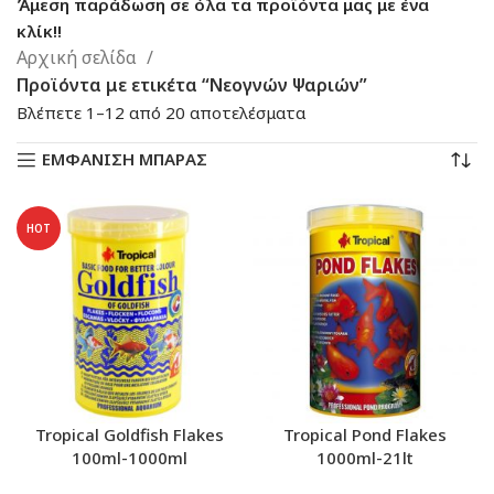
Άμεση παράδωση σε όλα τα προϊόντα μας με ένα
κλίκ!!
Αρχική σελίδα
Προϊόντα με ετικέτα “Νεογνών Ψαριών”
Sorted
Βλέπετε 1–12 από 20 αποτελέσματα
by
ΕΜΦΑΝΙΣΗ ΜΠΑΡΑΣ
latest
HOT
Tropical Goldfish Flakes
Tropical Pond Flakes
100ml-1000ml
1000ml-21lt