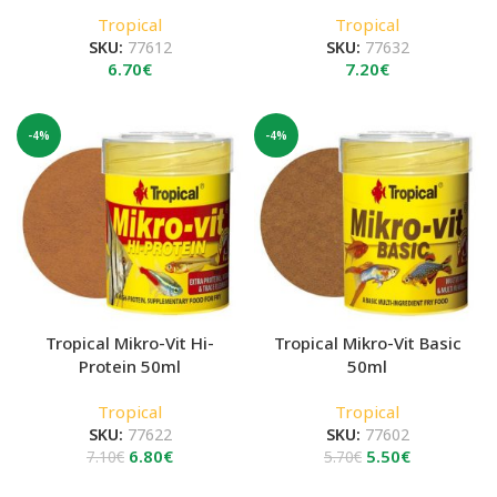
Tropical
Tropical
SKU:
77612
SKU:
77632
6.70
€
7.20
€
-4%
-4%
Tropical Mikro-Vit Hi-
Tropical Mikro-Vit Basic
Protein 50ml
50ml
Tropical
Tropical
SKU:
77622
SKU:
77602
Original
Η
Original
Η
6.80
€
5.50
€
7.10
€
5.70
€
price
τρέχουσα
price
τρέχουσα