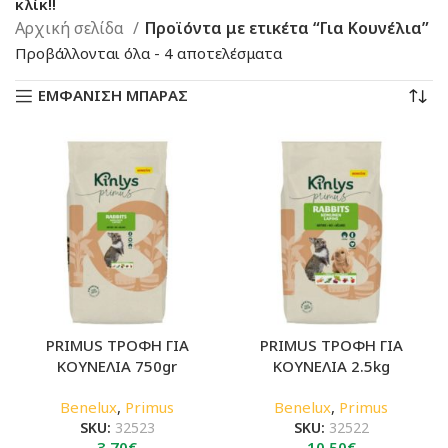
κλίκ!!
Αρχική σελίδα
Προϊόντα με ετικέτα “Για Κουνέλια”
Sorted
Προβάλλονται όλα - 4 αποτελέσματα
by
ΕΜΦΑΝΙΣΗ ΜΠΑΡΑΣ
latest
PRIMUS ΤΡΟΦΗ ΓΙΑ
PRIMUS ΤΡΟΦΗ ΓΙΑ
ΚΟΥΝΕΛΙΑ 750gr
ΚΟΥΝΕΛΙΑ 2.5kg
Benelux
,
Primus
Benelux
,
Primus
SKU:
32523
SKU:
32522
3.70
€
10.50
€