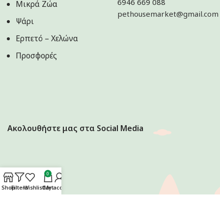
6946 669 088
Μικρά Ζώα
pethousemarket@gmail.com
Ψάρι
Ερπετό – Χελώνα
Προσφορές
Ακολουθήστε μας στα Social Media
0
Shop
Filters
Wishlist
Cart
My account