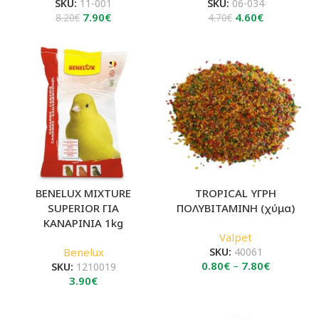
SKU:
11-001
SKU:
06-034
Original
Η
Original
Η
7.90
€
4.60
€
8.20
€
4.70
€
price
τρέχουσα
price
τρέχουσα
was:
τιμή
was:
τιμή
8.20€.
είναι:
4.70€.
είναι:
7.90€.
4.60€.
BENELUX MIXTURE
TROPICAL ΥΓΡΗ
SUPERIOR ΓΙΑ
ΠΟΛΥΒΙΤΑΜΙΝΗ (χύμα)
ΚΑΝΑΡΙΝΙΑ 1kg
Valpet
Benelux
SKU:
40061
Price
0.80
€
–
7.80
€
SKU:
1210019
range:
3.90
€
0.80€
through