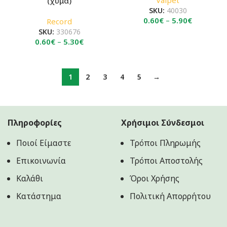
(χύμα)
SKU:
40030
Price
0.60
€
–
5.90
€
Record
range:
SKU:
330676
Price
0.60€
0.60
€
–
5.30
€
range:
through
0.60€
5.90€
through
1
2
3
4
5
→
5.30€
Πληροφορίες
Χρήσιμοι Σύνδεσμοι
Ποιοί Είμαστε
Τρόποι Πληρωμής
Επικοινωνία
Τρόποι Αποστολής
Καλάθι
Όροι Χρήσης
Κατάστημα
Πολιτική Aπορρήτου