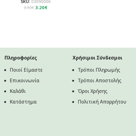
SKU:
03090006
Original
Η
3.20
€
3.50
€
price
τρέχουσα
was:
τιμή
3.50€.
είναι:
3.20€.
Πληροφορίες
Χρήσιμοι Σύνδεσμοι
Ποιοί Είμαστε
Τρόποι Πληρωμής
Επικοινωνία
Τρόποι Αποστολής
Καλάθι
Όροι Χρήσης
Κατάστημα
Πολιτική Aπορρήτου