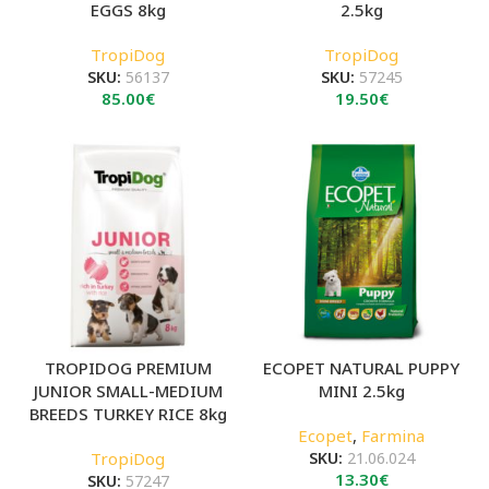
EGGS 8kg
2.5kg
TropiDog
TropiDog
SKU:
56137
SKU:
57245
85.00
€
19.50
€
TROPIDOG PREMIUM
ECOPET NATURAL PUPPY
JUNIOR SMALL-MEDIUM
MINI 2.5kg
BREEDS TURKEY RICE 8kg
Ecopet
,
Farmina
TropiDog
SKU:
21.06.024
13.30
€
SKU:
57247