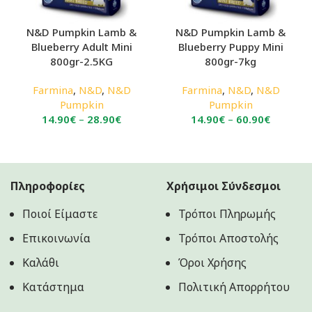
N&D Pumpkin Lamb &
N&D Pumpkin Lamb &
Blueberry Adult Mini
Blueberry Puppy Mini
800gr-2.5KG
800gr-7kg
Farmina
,
N&D
,
N&D
Farmina
,
N&D
,
N&D
Pumpkin
Pumpkin
Price
Price
14.90
€
–
28.90
€
14.90
€
–
60.90
€
range:
range:
14.90€
14.90€
through
through
28.90€
60.90€
Πληροφορίες
Χρήσιμοι Σύνδεσμοι
Ποιοί Είμαστε
Τρόποι Πληρωμής
Επικοινωνία
Τρόποι Αποστολής
Καλάθι
Όροι Χρήσης
Κατάστημα
Πολιτική Aπορρήτου