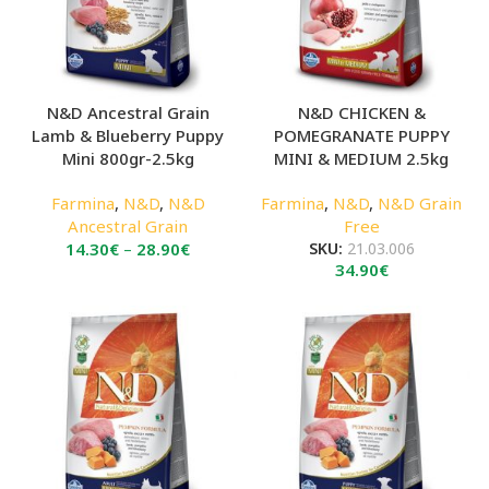
N&D Ancestral Grain
N&D CHICKEN &
Lamb & Blueberry Puppy
POMEGRANATE PUPPY
Mini 800gr-2.5kg
MINI & MEDIUM 2.5kg
Farmina
,
N&D
,
N&D
Farmina
,
N&D
,
N&D Grain
Ancestral Grain
Free
Price
14.30
€
–
28.90
€
SKU:
21.03.006
34.90
€
range:
14.30€
through
28.90€