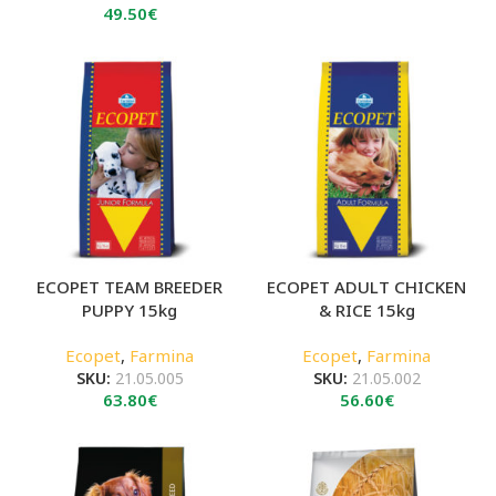
49.50
€
ECOPET TEAM BREEDER
ECOPET ADULT CHICKEN
PUPPY 15kg
& RICE 15kg
Ecopet
,
Farmina
Ecopet
,
Farmina
SKU:
21.05.005
SKU:
21.05.002
63.80
€
56.60
€