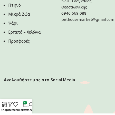
57200 Λαγκαδάς
Πτηνό
Θεσσαλονίκης
6946 669 088
Μικρά Ζώα
pethousemarket@gmail.com
Ψάρι
Ερπετό – Χελώνα
Προσφορές
Ακολουθήστε μας στα Social Media
0
Shop
Filters
Wishlist
Cart
My account