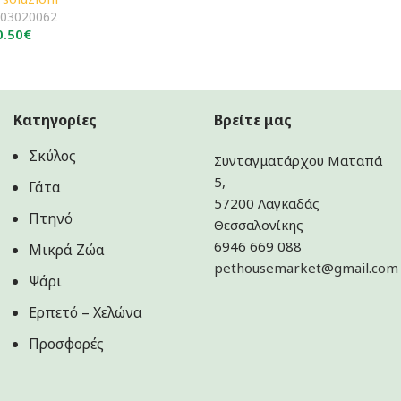
:
03020062
0.50
€
Κατηγορίες
Βρείτε μας
Σκύλος
Συνταγματάρχου Ματαπά
5,
Γάτα
57200 Λαγκαδάς
Πτηνό
Θεσσαλονίκης
6946 669 088
Μικρά Ζώα
pethousemarket@gmail.com
Ψάρι
Ερπετό – Χελώνα
Προσφορές