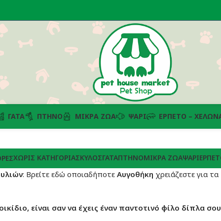
ΓΆΤΑ
ΠΤΗΝΌ
ΜΙΚΡΆ ΖΏΑ
ΨΆΡΙ
ΕΡΠΕΤΌ – ΧΕΛΏΝ
ΧΩΡΊΣ ΚΑΤΗΓΟΡΊΑ
ΣΚΎΛΟΣ
ΓΆΤΑ
ΠΤΗΝΌ
ΜΙΚΡΆ ΖΏΑ
ΨΆΡΙ
ΕΡΠΕΤ
ΡΈΣ
ουλιών
: Βρείτε εδώ οποιαδήποτε
Αυγοθήκη
χρειάζεστε για τα
οικίδιο, είναι σαν να έχεις έναν παντοτινό φίλο δίπλα σου