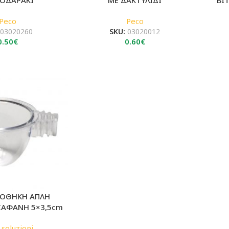
Peco
Peco
:
03020260
SKU:
03020012
0.50
€
0.60
€
ΥΓΟΘΗΚΗ ΑΠΛΗ
ΙΑΦΑΝΗ 5×3,5cm
. soluzioni