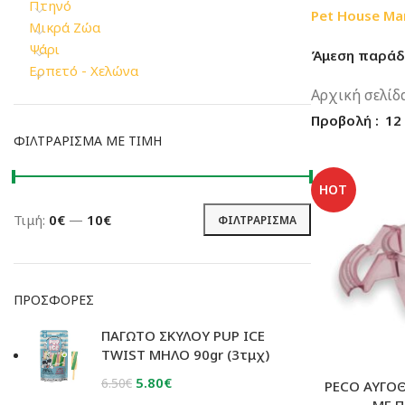
Πτηνό
Pet House Ma
Μικρά Ζώα
Ψάρι
Άμεση παράδω
Ερπετό - Χελώνα
Αρχική σελίδ
Προβολή
12
ΦΙΛΤΡΆΡΙΣΜΑ ΜΕ ΤΙΜΉ
HOT
Τιμή:
0€
—
10€
ΦΙΛΤΡΆΡΙΣΜΑ
Ελάχιστη
Μέγιστη
τιμή
τιμή
ΠΡΟΣΦΟΡΈΣ
ΠΑΓΩΤΟ ΣΚΥΛΟΥ PUP ICE
TWIST ΜΗΛΟ 90gr (3τμχ)
Original
Η
5.80
€
6.50
€
PECO ΑΥΓΟ
price
τρέχουσα
ΜΕ 