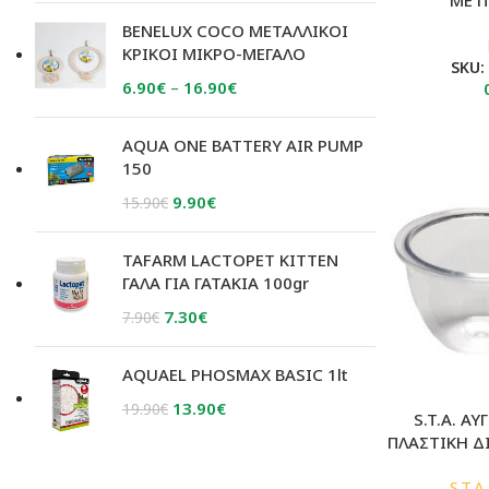
was:
τιμή
BENELUX COCO ΜΕΤΑΛΛΙΚΟΙ
6.50€.
είναι:
ΚΡΙΚΟΙ ΜΙΚΡΟ-ΜΕΓΑΛΟ
SKU
5.80€.
Price
6.90
€
–
16.90
€
range:
6.90€
AQUA ONE BATTERY AIR PUMP
through
150
16.90€
Original
Η
9.90
€
15.90
€
price
τρέχουσα
was:
τιμή
TAFARM LACTOPET KITTEN
15.90€.
είναι:
ΓΑΛΑ ΓΙΑ ΓΑΤΑΚΙΑ 100gr
9.90€.
Original
Η
7.30
€
7.90
€
price
τρέχουσα
was:
τιμή
AQUAEL PHOSMAX BASIC 1lt
7.90€.
είναι:
Original
Η
13.90
€
19.90
€
S.T.A. Α
7.30€.
price
τρέχουσα
ΠΛΑΣΤΙΚΗ Δ
was:
τιμή
19.90€.
είναι:
S.T.A