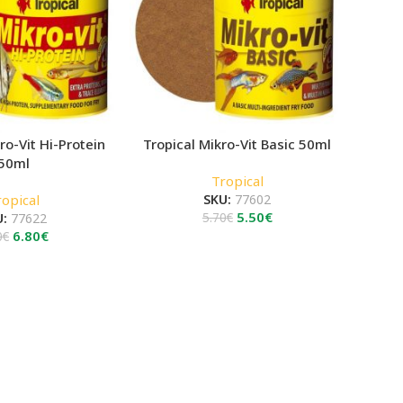
ro-Vit Hi-Protein
Tropical Mikro-Vit Basic 50ml
50ml
Tropical
ropical
SKU:
77602
Original
Η
5.50
€
U:
77622
5.70
€
Original
Η
price
τρέχουσα
6.80
€
0
€
price
τρέχουσα
was:
τιμή
was:
τιμή
5.70€.
είναι:
7.10€.
είναι:
5.50€.
6.80€.