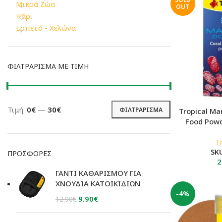
Μικρά Ζώα
OUT
Ψάρι
Ερπετό - Χελώνα
ΦΙΛΤΡΆΡΙΣΜΑ ΜΕ ΤΙΜΉ
Τιμή:
0€
—
30€
ΦΙΛΤΡΆΡΙΣΜΑ
Tropical Ma
Ελάχιστη
Μέγιστη
Food Powd
τιμή
τιμή
T
SK
ΠΡΟΣΦΟΡΈΣ
2
ΓΑΝΤΙ ΚΑΘΑΡΙΣΜΟΥ ΓΙΑ
ΧΝΟΥΔΙΑ ΚΑΤΟΙΚΙΔΙΩΝ
-4%
Original
Η
9.90
€
12.90
€
price
τρέχουσα