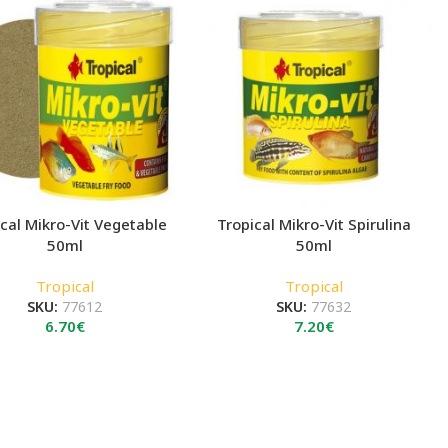
cal Mikro-Vit Vegetable
Tropical Mikro-Vit Spirulina
50ml
50ml
Tropical
Tropical
SKU:
77612
SKU:
77632
6.70
€
7.20
€