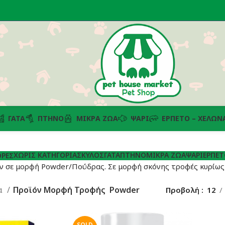
ΓΆΤΑ
ΠΤΗΝΌ
ΜΙΚΡΆ ΖΏΑ
ΨΆΡΙ
ΕΡΠΕΤΌ – ΧΕΛΏΝ
ΧΩΡΊΣ ΚΑΤΗΓΟΡΊΑ
ΣΚΎΛΟΣ
ΓΆΤΑ
ΠΤΗΝΌ
ΜΙΚΡΆ ΖΏΑ
ΨΆΡΙ
ΕΡΠΕΤ
ΡΈΣ
 σε μορφή Powder/Πούδρας. Σε μορφή σκόνης τροφές κυρίως γ
α
Προϊόν Μορφή Τροφής
Powder
Προβολή
12
SOLD