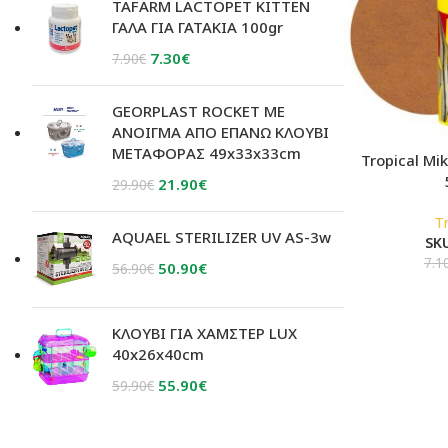
was:
τιμή
TAFARM LACTOPET KITTEN
12.90€.
είναι:
ΓΑΛΑ ΓΙΑ ΓΑΤΑΚΙΑ 100gr
9.90€.
Original
Η
7.30
€
7.90
€
price
τρέχουσα
was:
τιμή
GEORPLAST ROCKET ΜΕ
7.90€.
είναι:
ΑΝΟΙΓΜΑ ΑΠΟ ΕΠΑΝΩ ΚΛΟΥΒΙ
ΜΕΤΑΦΟΡΑΣ 49x33x33cm
7.30€.
Tropical Mik
Original
Η
21.90
€
29.90
€
price
τρέχουσα
T
was:
τιμή
AQUAEL STERILIZER UV AS-3w
SK
29.90€.
είναι:
7.1
Original
Η
50.90
€
56.90
€
21.90€.
price
τρέχουσα
was:
τιμή
ΚΛΟΥΒΙ ΓΙΑ ΧΑΜΣΤΕΡ LUX
56.90€.
είναι:
40x26x40cm
50.90€.
Original
Η
55.90
€
59.90
€
price
τρέχουσα
was:
τιμή