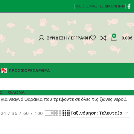
ΠΟΙΟΊ ΕΊΜΑΣΤΕ
ΕΠΙΚΟΙΝΩΝΊΑ
0
ΣΎΝΔΕΣΗ / ΕΓΓΡΑΦΉ
0.00
€
Α
ΠΡΟΣΦΟΡΈΣ
ΆΡΘΡΑ
Ό – ΧΕΛΏΝΑ
ια νεαγνά ψαράκια που τρέφοντε σε όλες τις ζώνες νερού.
24
36
60
100