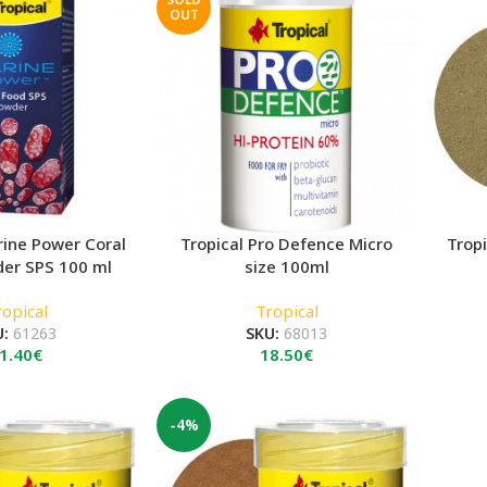
OUT
rine Power Coral
Tropical Pro Defence Micro
Tropi
er SPS 100 ml
size 100ml
ropical
Tropical
U:
61263
SKU:
68013
1.40
€
18.50
€
-4%