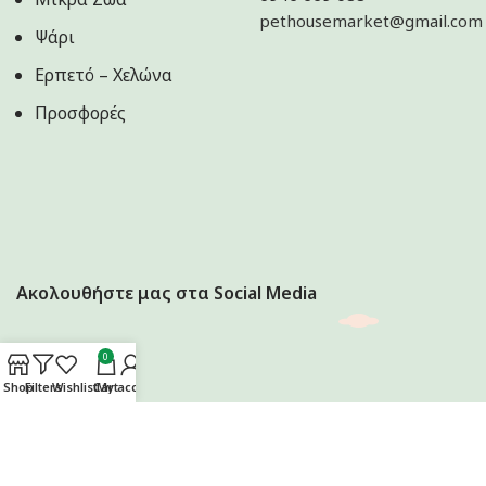
pethousemarket@gmail.com
Ψάρι
Ερπετό – Χελώνα
Προσφορές
Ακολουθήστε μας στα Social Media
0
Shop
Filters
Wishlist
Cart
My account