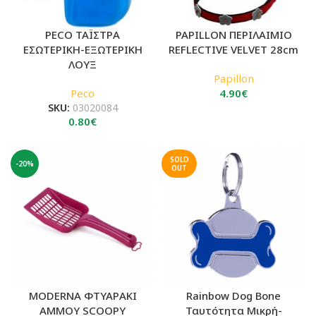
PECO ΤΑΪΣΤΡΑ
PAPILLON ΠΕΡΙΛΑΙΜΙΟ
ΕΣΩΤΕΡΙΚΗ-ΕΞΩΤΕΡΙΚΗ
REFLECTIVE VELVET 28cm
ΛΟΥΞ
Papillon
Peco
4.90
€
SKU:
03020084
0.80
€
SOLD
-20%
OUT
MODERNA ΦΤΥΑΡΑΚΙ
Rainbow Dog Bone
ΑΜΜΟΥ SCOOPY
Ταυτότητα Μικρή-