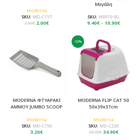
Μεγάλη
Moderna
SKU:
MD-C157
SKU:
Μ0010-ΒL
Original
Η
Price
2.00
€
9.40
€
–
10.90
€
2.50
€
price
τρέχουσα
range:
was:
τιμή
9.40€
2.50€.
είναι:
through
-13%
2.00€.
10.90€
MODERNA ΦΤΥΑΡΑΚΙ
MODERNA FLIP CAT 50
ΑΜΜΟΥ JUMBO SCOOP
50x39x37cm
Moderna
Moderna
SKU:
MD-C156
SKU:
MD-C230
Original
Η
3.20
€
34.90
€
39.90
€
price
τρέχουσα