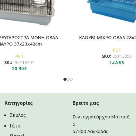
ΖΕΥΓΑΡΩΣΤΡΑ ΜΟΝΗ ΟΒΑΛ
ΚΛΟΥΒΙ ΜΙΚΡΟ ΟΒΑΛ 28x
ΑΥΡΟ 37x23x42cm
PET
PET
SKU:
35113356
12.90
€
SKU:
35113401
20.90
€
Κατηγορίες
Βρείτε μας
Σκύλος
Συνταγματάρχου Ματαπά
5,
Γάτα
57200 Λαγκαδάς