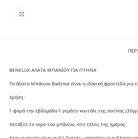
Click to enlarge
ΠΕΡ
BENELUX ΑΛΑΤΑ ΜΠΑΝΙΟΥ ΓΙΑ ΠΤΗΝΑ
Τα άλατα Μπάνιου Badzout είναι η ιδανική φροντίδα για τ
Χρήση :
1 φορά την εβδομάδα 1 γεμάτο κουτάλι της σούπας (30γρ
πετάξτε το νερό του μπάνιου, στο τέλος της ημέρας
όταν ο καιρός είναι πολύ ζεστός, μπορείτε να αυξήσετε 