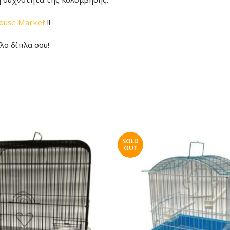
ouse Market
!!
ίλο δίπλα σου!
SOLD
OUT