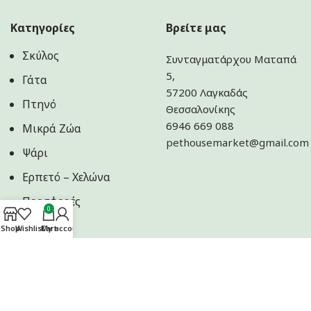
Κατηγορίες
Βρείτε μας
Σκύλος
Συνταγματάρχου Ματαπά
5,
Γάτα
57200 Λαγκαδάς
Πτηνό
Θεσσαλονίκης
6946 669 088
Μικρά Ζώα
pethousemarket@gmail.com
Ψάρι
Ερπετό – Χελώνα
Προσφορές
0
Shop
Wishlist
Cart
My account