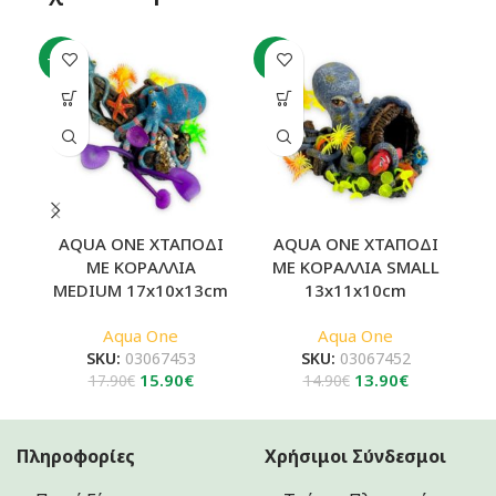
-11%
-7%
-4
AQUA ONE ΧΤΑΠΟΔΙ
AQUA ONE ΧΤΑΠΟΔΙ
A
ΜΕ ΚΟΡΑΛΛΙΑ
ΜΕ ΚΟΡΑΛΛΙΑ SMALL
MEDIUM 17x10x13cm
13x11x10cm
Aqua One
Aqua One
SKU:
03067453
SKU:
03067452
Original
Η
Original
Η
15.90
€
13.90
€
17.90
€
14.90
€
price
τρέχουσα
price
τρέχουσα
was:
τιμή
was:
τιμή
17.90€.
είναι:
14.90€.
είναι:
Πληροφορίες
Χρήσιμοι Σύνδεσμοι
15.90€.
13.90€.