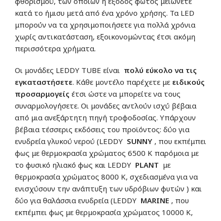
φθορισμού, των οποίων η έξοδος φωτός μειώνετε
κατά το ήμισυ μετά από ένα χρόνο χρήσης. Τα LED
μπορούν να τα χρησιμοποιήσετε για πολλά χρόνια
χωρίς αντικατάσταση, εξοικονομώντας έτσι ακόμη
περισσότερα χρήματα.
Οι μονάδες LEDDY TUBE είναι
πολύ εύκολο να τις
εγκαταστήσετε
. Κάθε μοντέλο παρέχετε με
ειδικούς
προσαρμογείς
έτσι ώστε να μπορείτε να τους
συναρμολογήσετε. Οι μονάδες αντλούν ισχύ βέβαια
από μια ανεξάρτητη πηγή τροφοδοσίας. Υπάρχουν
βέβαια τέσσερις εκδόσεις του προϊόντος: δύο για
ενυδρεία γλυκού νερού (LEDDY
SUNNY
, που εκπέμπει
φως με θερμοκρασία χρώματος 6500 K παρόμοια με
το φυσικό ηλιακό φως και LEDDY
PLANT
με
θερμοκρασία χρώματος 8000 K, σχεδιασμένα για να
ενισχύσουν την ανάπτυξη των υδρόβιων φυτών ) και
δύο για θαλάσσια ενυδρεία (LEDDY
MARINE
, που
εκπέμπει φως με θερμοκρασία χρώματος 10000 K,